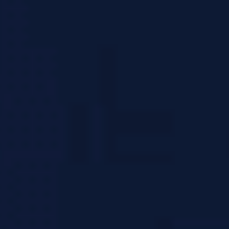
小平头足球明星的传奇故事与成就揭秘
2026-08-06
12 次阅读
足球明星教你如何轻松掌握漂移技巧的视频教学全攻略
2026-08-04
20 次阅读