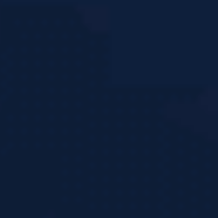
田震男友足球明星身份揭秘引发网友热议与关注
2026-08-07
6 次阅读
足球明星球衣购买攻略揭秘哪里能找到正品球衣和优惠
信息
2026-08-07
5 次阅读