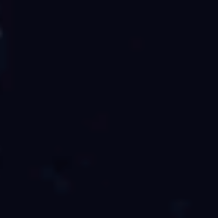
2026-06-11
#3
足球明星教你如何轻松掌握漂移技巧的视
2026-08-04
#4
杭州篮球队荣登全国篮球配合排行榜第八