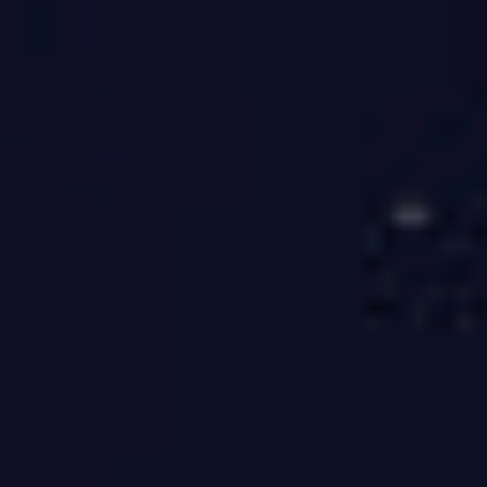
2026-07-29
23 次阅读
带庄的足球明星名字解析与传奇故事分享
2026-07-29
21 次阅读