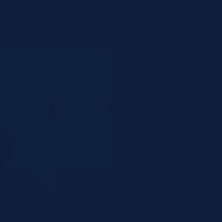
刘强专访：从青涩少年到篮球巨星的成长之路回顾
2026-08-07
10 次阅读
足球明星激情瞬间抱球海报展现运动魅力与团队精神的
完美结合
2026-08-07
7 次阅读