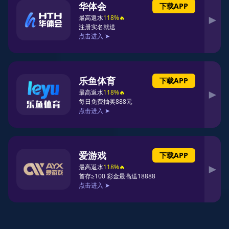
2026-08-08
4 次阅读
全球知名足球明星的魅力与成就探讨
2026-08-08
3 次阅读