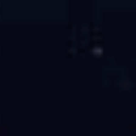
图文推荐
#1
上海排球队整体压制战术解析与实战应用
2026-07-04
#2
比勒费尔德与海登海姆的激烈对决分析与