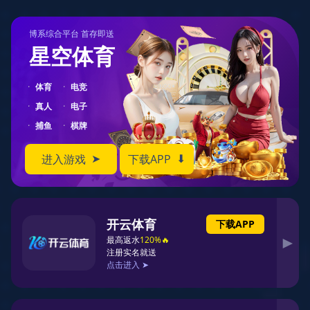
立即注册
首页
体育资讯
足球明星的华人女友盘点她们的故事与魅力引人关注
2026-08-08
5 次阅读