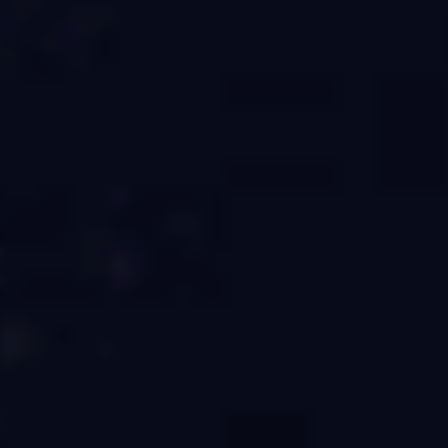
中国足球明星中谁最受宠爱与关注引发的热议与讨论
2026-07-27
28 次阅读
足球明星与梅西同框瞬间珍藏回忆的精彩瞬间与友谊的
见证
2026-07-27
28 次阅读