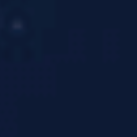
足球明星女友现场观赛激情四溢视频集锦尽显甜蜜与支
持
2026-08-06
8 次阅读
西安羽毛球队的训练节奏与比赛策略探讨
2026-08-06
10 次阅读