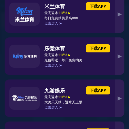
墨西哥与哥斯达比赛前瞻分析及投注建议详解
2026-08-08
4 次阅读
从单亲家庭走出的足球明星如何逆风翻盘成就辉煌人生