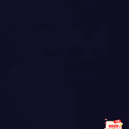
足球明星大乱斗游戏下载体验畅快激情与策略对决的全
新玩法
2026-07-29
23 次阅读
广州羽毛球队实力分析与发展前景探讨助力羽毛球运动
的崛起与提升
2026-07-29
22 次阅读